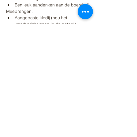
Een leuk aandenken aan de boerderij
Meebrengen:
Aangepaste kledij (hou het 
weerbericht goed in de gaten!)
Stevig schoeisel, GEEN sandalen!!! 
Eventueel ook regenlaarsjes
Lunchpakket voor ’s middags
Share this event
© 2026 - Farm-made
Vanvinckenroye-Werelds