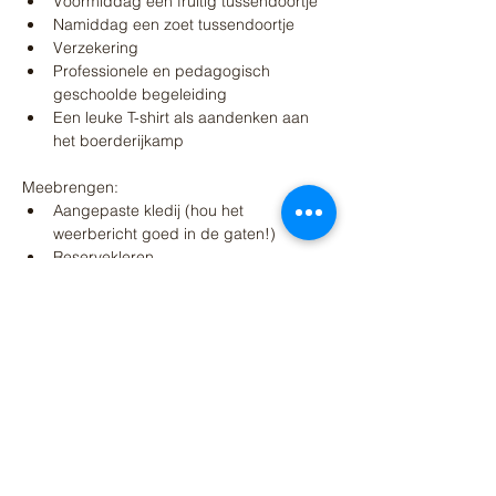
Voormiddag een fruitig tussendoortje
Namiddag een zoet tussendoortje
Verzekering
Professionele en pedagogisch 
geschoolde begeleiding
Een leuke T-shirt als aandenken aan 
het boerderijkamp
Meebrengen:
Aangepaste kledij (hou het 
weerbericht goed in de gaten!)
Reservekleren
Stevig schoeisel, GEEN sandalen!!! 
Eventueel ook regenlaarsjes
Lunchpakket voor ’s middags
Zonnecrème
Prijs: 3 dagen = 121 euro